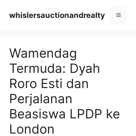
Langsung
ke
whislersauctionandrealty
Menu
isi
Wamendag
Termuda: Dyah
Roro Esti dan
Perjalanan
Beasiswa LPDP ke
London